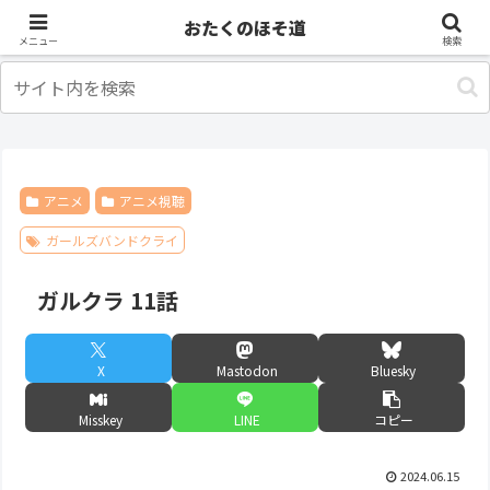
アニメ
出張・旅行
おたくのほそ道
メニュー
検索
アニメ
アニメ視聴
ガールズバンドクライ
ガルクラ 11話
X
Mastodon
Bluesky
Misskey
LINE
コピー
2024.06.15