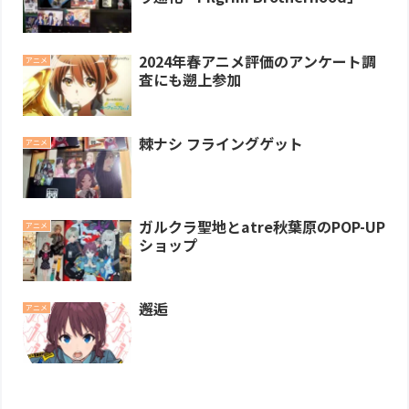
2024年春アニメ評価のアンケート調
アニメ
査にも遡上参加
棘ナシ フライングゲット
アニメ
ガルクラ聖地とatre秋葉原のPOP-UP
アニメ
ショップ
邂逅
アニメ