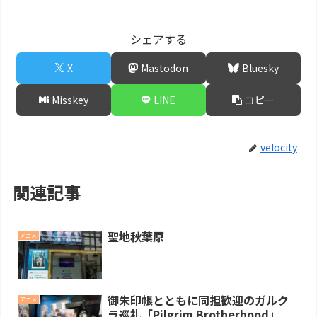
シェアする
X
Mastodon
Bluesky
Misskey
LINE
コピー
velocity
関連記事
聖地秋葉原
アニメ
御朱印帳とともに同担歓迎のガルク
アニメ
ラ巡礼「Pilgrim Brotherhood」