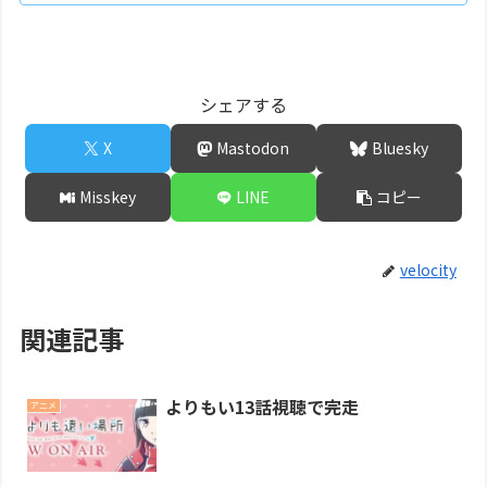
シェアする
X
Mastodon
Bluesky
Misskey
LINE
コピー
velocity
関連記事
よりもい13話視聴で完走
アニメ