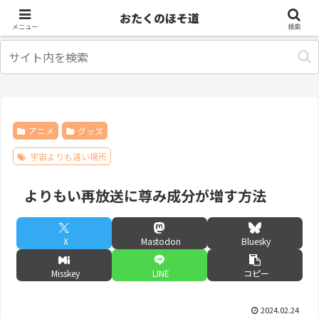
アニメ
出張・旅行
おたくのほそ道
メニュー
検索
アニメ
グッズ
宇宙よりも遠い場所
よりもい再放送に尊み成分が増す方法
X
Mastodon
Bluesky
Misskey
LINE
コピー
2024.02.24