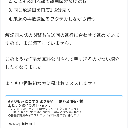
この解説同人誌を該当回分だけ読む
同じ放送回を再度1話分見て
来週の再放送回をワクテカしながら待つ
解説同人誌の閲覧も放送回の進行に合わせて進めていま
すので、まだ読了していません。
このような作品が無料公開されて尊すぎるのでつい紹介
したくなりました。
よりもい視聴組な方に是非おススメします！
#よりもい ここすき!よりもい!! 無料公開版 - 村
上ヒサシのイラスト - pixiv
『ここすき!よりもい!!』はサンシャインクリエイション
2018autumnとC95で頒布された『宇宙よりも遠い場所』
の各話解説風のイラストエッセイ同人誌です。発行から１
年が経ち、今後増刷する予定がない
www.pixiv.net