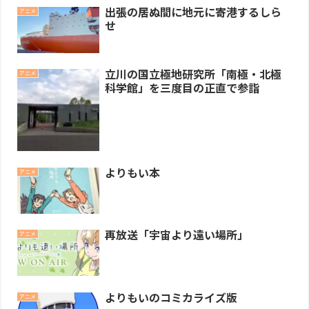
出張の居ぬ間に地元に寄港するしら
アニメ
せ
立川の国立極地研究所「南極・北極
アニメ
科学館」を三度目の正直で参詣
よりもい本
アニメ
再放送「宇宙より遠い場所」
アニメ
よりもいのコミカライズ版
アニメ