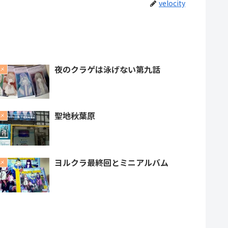
velocity
夜のクラゲは泳げない第九話
メ
聖地秋葉原
メ
ヨルクラ最終回とミニアルバム
メ