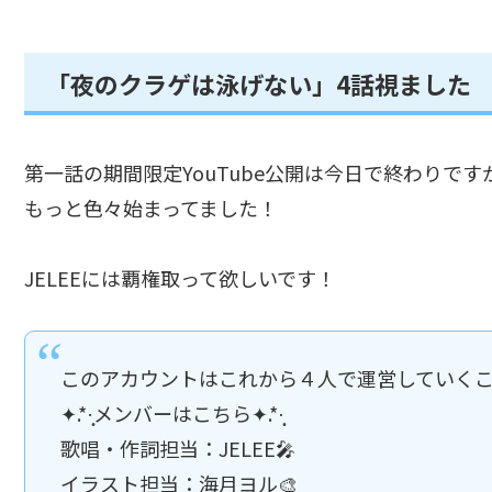
「夜のクラゲは泳げない」4話視ました
第一話の期間限定YouTube公開は今日で終わりです
もっと色々始まってました！
JELEEには覇権取って欲しいです！
このアカウントはこれから４人で運営していく
✦.*·̩͙メンバーはこちら✦.*·̩͙
歌唱・作詞担当：JELEE🎤
イラスト担当：海月ヨル🎨