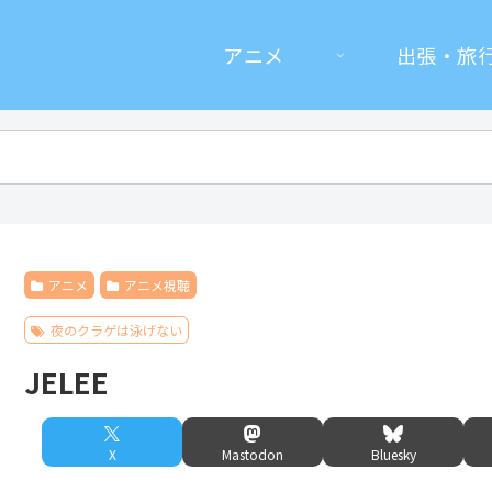
アニメ
出張・旅
アニメ
アニメ視聴
夜のクラゲは泳げない
JELEE
X
Mastodon
Bluesky