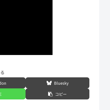
する
don
Bluesky
E
コピー