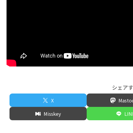
シェア
X
Masto
Misskey
LIN