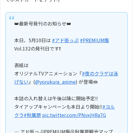
👑最新号発刊のお知らせ👑
本日、5月10日は
#アド街っぷ
#PREMIUM版
Vol.132の発刊日です❗️
表紙は
オリジナルTVアニメーション『
#夜のクラゲは泳
げない
』(
@yorukura_anime
) が登場🪼
本誌の入れ替えは午後以降に開始予定‼️
タイアップキャンペーンも本日より開始‼️
#ヨル
クラ
#秋葉原
pic.twitter.com/PNvxjHRa7G
— アド街っぷPREMIUM版＠秋葉原観光マップ