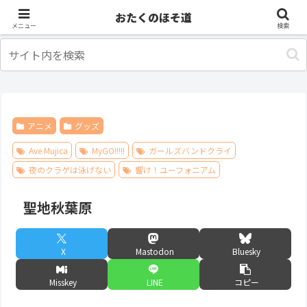
アニメ
出張・旅行
おたくのほそ道
メニュー
検索
アニメ
グッズ
Ave Mujica
MyGO!!!!!
ガールズバンドクライ
夜のクラゲは泳げない
響け！ユーフォニアム
聖地秋葉原
X
Mastodon
Bluesky
Misskey
LINE
コピー