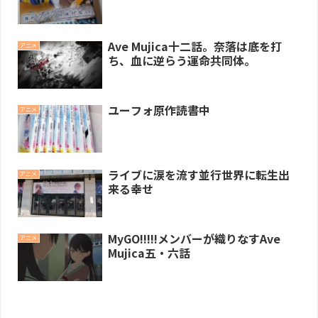
Ave Mujica十二話。奈落は底を打
アニメ
ち、血に逆らう運命共同体。
ユーフォ原作読書中
アニメ
ライブに涙を流す並行世界に転生出
アニメ
来る幸せ
MyGO!!!!!メンバーが織りなすAve
アニメ
Mujica五・六話