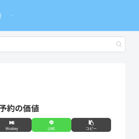
行
X予約の価値
Misskey
LINE
コピー