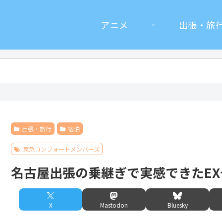
アニメ
出張・旅
出張・旅行
宿泊
東急コンフォートメンバーズ
名古屋出張の乗継ぎで実感できたE
X
Mastodon
Bluesky