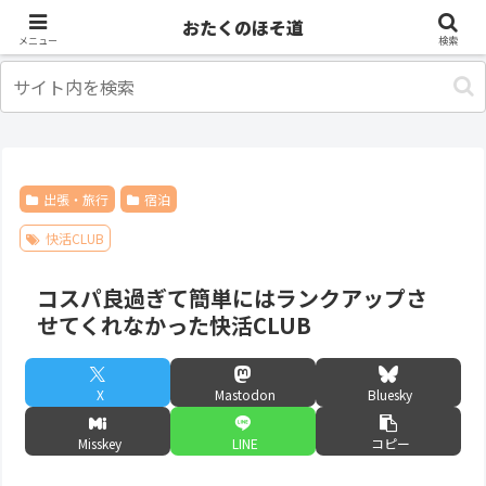
アニメ
出張・旅行
おたくのほそ道
メニュー
検索
出張・旅行
宿泊
快活CLUB
コスパ良過ぎて簡単にはランクアップさ
せてくれなかった快活CLUB
X
Mastodon
Bluesky
Misskey
LINE
コピー