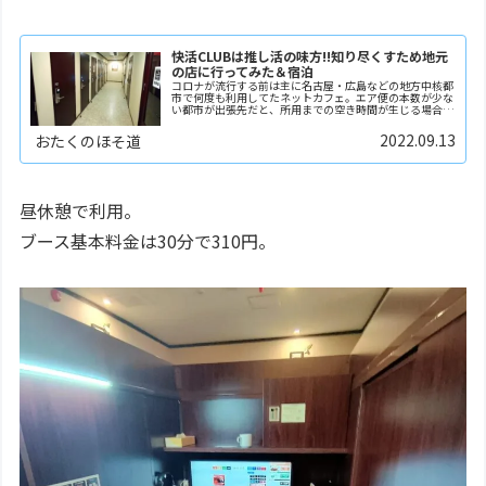
快活CLUBは推し活の味方!!知り尽くすため地元
の店に行ってみた＆宿泊
コロナが流行する前は主に名古屋・広島などの地方中核都
市で何度も利用してたネットカフェ。エア便の本数が少な
い都市が出張先だと、所用までの空き時間が生じる場合が
多くなるからです。ただ若いころはユースホステルやら寝
台車やらが当たり前だった自分でも、さすがにコロナ...
2022.09.13
おたくのほそ道
昼休憩で利用。
ブース基本料金は30分で310円。