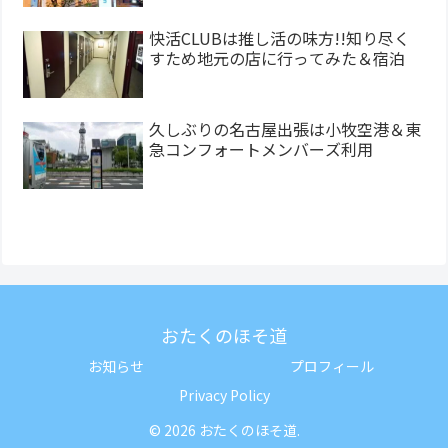
快活CLUBは推し活の味方!!知り尽く
すため地元の店に行ってみた＆宿泊
久しぶりの名古屋出張は小牧空港＆東
急コンフォートメンバーズ利用
おたくのほそ道
お知らせ
プロフィール
Privacy Policy
© 2026 おたくのほそ道.