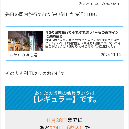
2024.11.23
2026.03.11
先日の国内旅行で散々使い倒した快活CLUB。
4泊の国内旅行でそれぞれ違う4ヶ所の東横イン
に連続宿泊
横浜方面と茨城方面の2か所での用件を満たすための旅程
でした。4泊5日の国内旅行は自分史上最長です。従って今
回のトピックは「連続で4か所の東横インに泊まった」だ
けにとどまりません。JR国道駅訪問快活CLUBを3連続利
用普通列車グリーン車に初乗車のように、情報...
2024.11.14
おたくのほそ道
その大人利用ぶりのおかげで