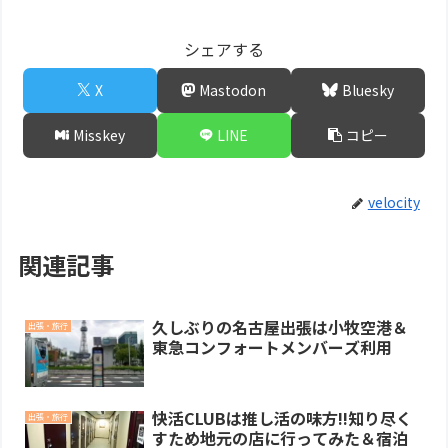
シェアする
X
Mastodon
Bluesky
Misskey
LINE
コピー
velocity
関連記事
久しぶりの名古屋出張は小牧空港＆
出張・旅行
東急コンフォートメンバーズ利用
快活CLUBは推し活の味方!!知り尽く
出張・旅行
すため地元の店に行ってみた＆宿泊