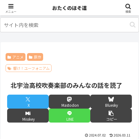
アニメ
出張・旅行
おたくのほそ道
メニュー
検索
アニメ
原作
響け！ユーフォニアム
北宇治高校吹奏楽部のみんなの話を読了
X
Mastodon
Bluesky
Misskey
LINE
コピー
2024.07.02
2026.03.11