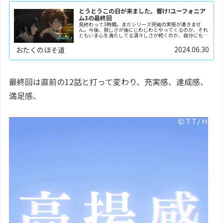
とうとうこの日が来ました。響け!ユーフォニア
ム3の最終回
見終わって3時間。まだシリーズ完結の実感が湧きませ
ん。今後、寂しさが後にじわじわとやってくるのか、それ
ともいま心を満たしてる清々しさが続くのか、自分にもさ
っぱり想像がつきません。私がいちばん好きなアニメを
「ユーフォ」と公言した時期は、残ってる自分の記憶を
2024.06.30
おたくのほそ道
遡...
最終回は直前の12話と打って変わり、充実感、達成感、
満足感、