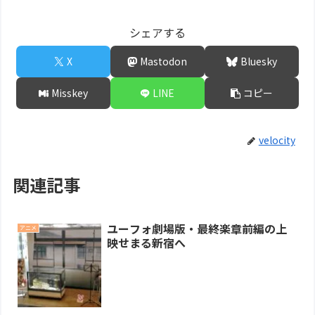
シェアする
X
Mastodon
Bluesky
Misskey
LINE
コピー
velocity
関連記事
ユーフォ劇場版・最終楽章前編の上
アニメ
映せまる新宿へ