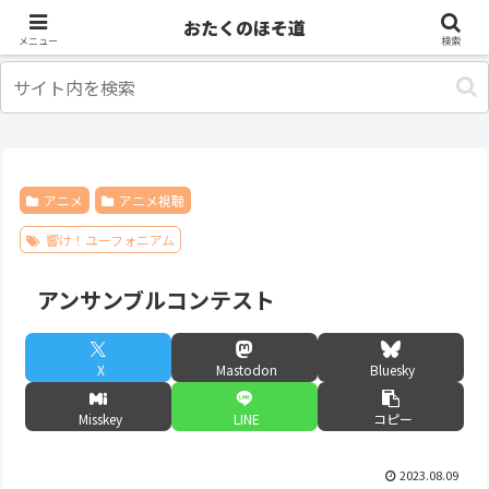
アニメ
出張・旅行
おたくのほそ道
メニュー
検索
アニメ
アニメ視聴
響け！ユーフォニアム
アンサンブルコンテスト
X
Mastodon
Bluesky
Misskey
LINE
コピー
2023.08.09