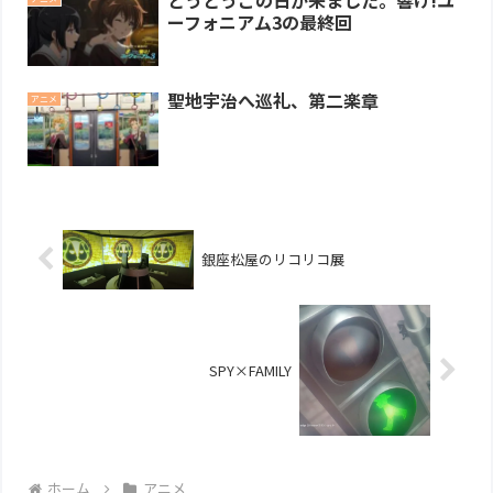
とうとうこの日が来ました。響け!ユ
ーフォニアム3の最終回
聖地宇治へ巡礼、第二楽章
アニメ
銀座松屋のリコリコ展
SPY×FAMILY
ホーム
アニメ