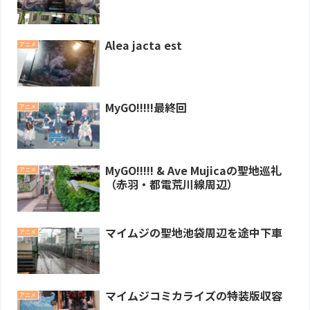
Alea jacta est
アニメ
MyGO!!!!!最終回
アニメ
MyGO!!!!! & Ave Mujicaの聖地巡礼
アニメ
（赤羽・都電荒川線周辺）
マイムジの聖地池袋周辺を途中下車
アニメ
マイムジコミカライズの特装版収容
アニメ