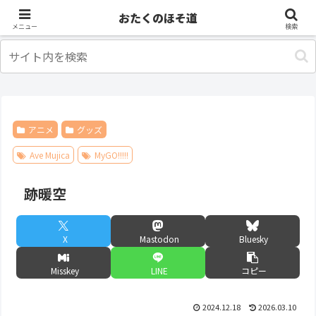
アニメ
出張・旅行
おたくのほそ道
メニュー
検索
アニメ
グッズ
Ave Mujica
MyGO!!!!!
跡暖空
X
Mastodon
Bluesky
Misskey
LINE
コピー
2024.12.18
2026.03.10