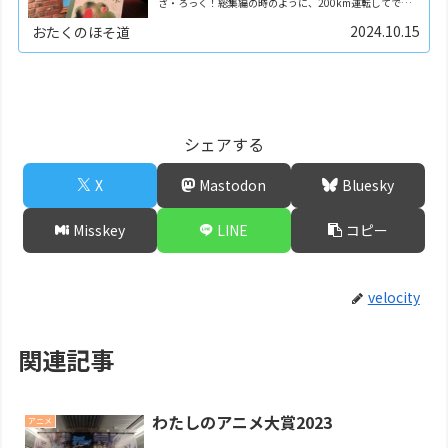
ざ・ろっく！総集編の時のように、200km運転してでも
見に行くつもりでした。そんななか、関東圏に出張の予定
が入りました。旅程を見ると、途中下車すればいく...
2024.10.15
おたくのほそ道
シェアする
X
Mastodon
Bluesky
Misskey
LINE
コピー
velocity
関連記事
わたしのアニメ大賞2023
アニメ