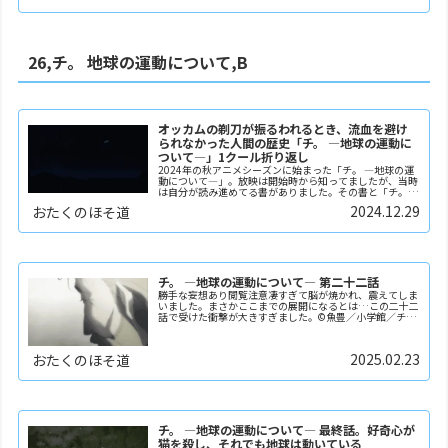
26,チ。 地球の運動について,B
オッカムの剃刀が振るわれるとき、流血を避け
られなかった人間の歴史「チ。 ―地球の運動に
ついて―」1クール折り返し
2024年の秋アニメシーズンに始まった「チ。 ―地球の運
動について―」。放映は開始時から知ってましたが、当時
は自分が読み進めてる書がありました。その書と「チ。」
はテーマが同じなのではと推測したので、イメージの混同
2024.12.29
おたくのほそ道
を避けたく、「チ。」リアタイへの合流視聴は、...
チ。 ―地球の運動について― 第二十二話
勝手な妄想あり閲覧注意凄すぎて脳が焼かれ、震えてしま
いました。まさかここまでの展開になるとは…この二十二
話で受けた衝撃が大きすぎました。©魚豊／小学館／チ。
ー地球の運動についてー製作委員会ノヴァクはこのあと、
処刑されたと信じ込んでいたヨレンタの足跡を、出...
2025.02.23
おたくのほそ道
チ。 ―地球の運動について― 最終話。好奇心が
猫を殺し、それでも地球は動いている