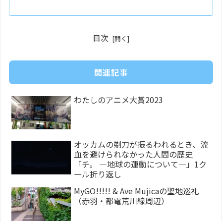
目次
関連記事
わたしのアニメ大賞2023
オッカムの剃刀が振るわれるとき、流
血を避けられなかった人間の歴史
「チ。 ―地球の運動について―」1ク
ール折り返し
MyGO!!!!! & Ave Mujicaの聖地巡礼
（赤羽・都電荒川線周辺）