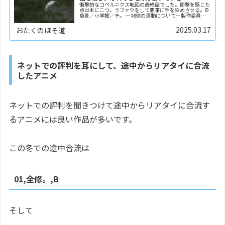
衝撃的なコペルニクス転回の最終話でした。衝撃を感じた
点は主に二つ。ラファウをして悪事に手を染めさせる。©
魚豊／小学館／チ。 ー地球の運動についてー製作委員会
本作のテーマは真理を目指すことの尊さだと確信していた
私は、前話の「タウマゼイン」で安心しきっていたか...
2025.03.17
おたくのほそ道
ネットでの評判を耳にして、途中からリアタイに合流
したアニメ
ネットでの評判を聞きつけて途中からリアタイに合流す
るアニメには良い作品が多いです。
この冬での途中合流は
01,全修。,B
そして