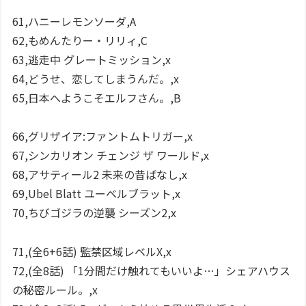
61,ハニーレモンソーダ,A
62,もめんたりー・リリィ,C
63,逃走中 グレートミッション,x
64,どうせ、恋してしまうんだ。,x
65,日本へようこそエルフさん。,B
66,グリザイア:ファントムトリガー,x
67,シンカリオン チェンジ ザ ワールド,x
68,アサティール2 未来の昔ばなし,x
69,Ubel Blatt ユーベルブラット,x
70,ちびゴジラの逆襲 シーズン2,x
71,(全6+6話) 監禁区域レベルX,x
72,(全8話) 「1分間だけ触れてもいいよ…」シェアハウス
の秘密ルール。,x