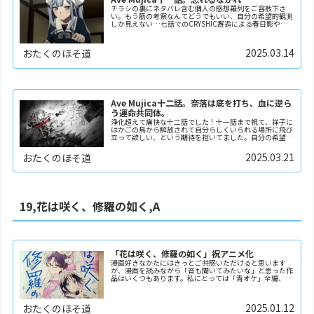
チラシの裏にネタバレ含む個人の感想羅列をご容赦下さ
い。もう筋の考察なんてどうでもいい、自分の希望的観測
しか見えない…七話でのCRYSHIC邂逅による春日影や、
十話でのムジカ復活…斜め上の我的感涙な展開を次々と繰
りだしてくれるAve Mujica。にもかかわ...
2025.03.14
おたくのほそ道
Ave Mujica十二話。奈落は底を打ち、血に逆ら
う運命共同体。
浄化超えて痛快な十二話でした！十一話まで視て、祥子に
はかごの鳥から解放されて自分らしくいられる場所に飛び
立って欲しい、という期待を抱いてました。自分の希望的
観測ですが、十一話からの急転直下ハッピーエンドに間に
合うため、色んなきっかけを頭の中で夢想してました...
2025.03.21
おたくのほそ道
19,花は咲く、修羅の如く,A
「花は咲く、修羅の如く」祝アニメ化
漫画好きなかたにはきっとご共感いただけると思います
が、漫画を読みながら「音も聞いてみたいな」と思った作
品はいくつもあります。私にとっては「青オケ」全編、
「着せ恋」二期相当と想定されるあの文化祭シーン、そし
てこの「花修羅」がそれにあたります。ユーフォの武田
綾...
2025.01.12
おたくのほそ道