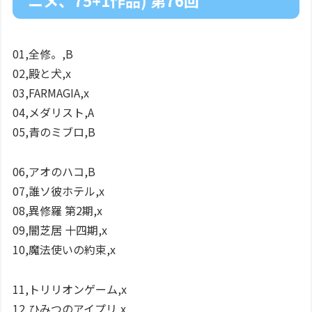
ニメ、75+1作品) 第76回
01,全修。,B
02,殿と犬,x
03,FARMAGIA,x
04,メダリスト,A
05,青のミブロ,B
06,アオのハコ,B
07,誰ソ彼ホテル,x
08,異修羅 第2期,x
09,闇芝居 十四期,x
10,魔法使いの約束,x
11,トリリオンゲーム,x
12,ひみつのアイプリ,x