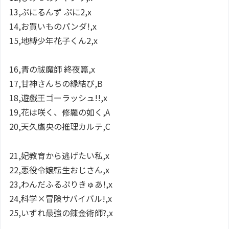
13,ぷにるんず ぷに2,x
14,お買いものパンダ!,x
15,地縛少年花子くん2,x
16,青の祓魔師 終夜篇,x
17,甘神さんちの縁結び,B
18,遊戯王ゴーラッシュ!!,x
19,花は咲く、修羅の如く,A
20,天久鷹央の推理カルテ,C
21,妃教育から逃げたい私,x
22,悪役令嬢転生おじさん,x
23,わんだふるぷりきゅあ!,x
24,科学×冒険サバイバル!,x
25,いずれ最強の錬金術師?,x