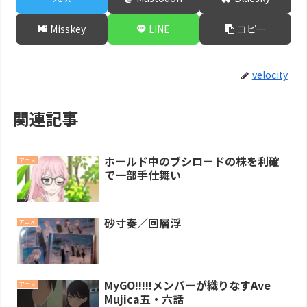
Misskey
LINE
コピー
velocity
関連記事
ホールド中のブシロードの株を利確
アニメ
で一部手仕舞い
砂寸奏／回層浮
アニメ
MyGO!!!!!メンバーが織りなすAve
アニメ
Mujica五・六話