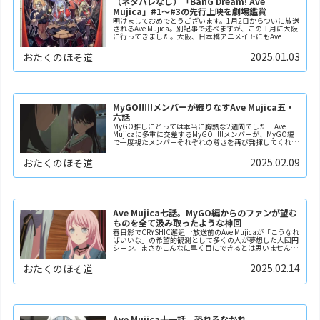
（ネタバレなし）「BanG Dream! Ave
Mujica」#1～#3の先行上映を劇場鑑賞
明けましておめでとうございます。1月2日からついに放送
されるAve Mujica。別記事で述べますが、この正月に大阪
に行ってきました。大阪、日本橋アニメイトにもAve
Mujicaがいました。ゲーマーズにもAve Mujica。さて、1
月2日の放送開始に先...
2025.01.03
おたくのほそ道
MyGO!!!!!メンバーが織りなすAve Mujica五・
六話
MyGO推しにとっては本当に胸熱な2週間でした…Ave
Mujicaに多重に交差するMyGO!!!!!メンバーが、MyGO編
で一度視たメンバーそれぞれの尊さを再び発揮してくれた
から。この2週間で発揮されたMyGO!!!!!メンバーそれぞれ
の良さとは愛音の他...
2025.02.09
おたくのほそ道
Ave Mujica七話。MyGO編からのファンが望む
ものを全て汲み取ったような神回
春日影でCRYSHIC邂逅…放送前のAve Mujicaが「こうなれ
ばいいな」の希望的観測として多くの人が夢想した大団円
シーン。まさかこんなに早く目にできるとは思いませんで
した。そのうえ「人間になりたいうた」まで。これまでの
全編を通じて少しづつ締まってきた...
2025.02.14
おたくのほそ道
Ave Mujica十一話。恐れるなかれ