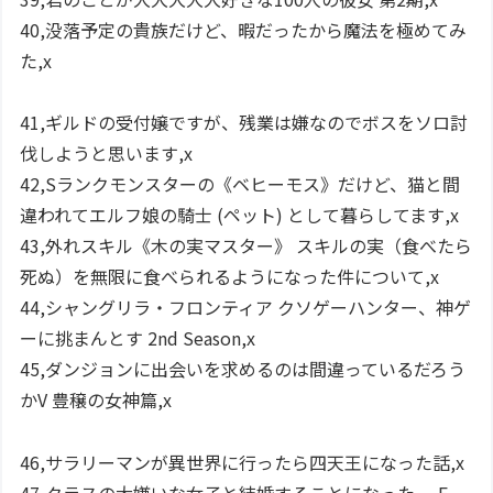
40,没落予定の貴族だけど、暇だったから魔法を極めてみ
た,x
41,ギルドの受付嬢ですが、残業は嫌なのでボスをソロ討
伐しようと思います,x
42,Sランクモンスターの《ベヒーモス》だけど、猫と間
違われてエルフ娘の騎士 (ペット) として暮らしてます,x
43,外れスキル《木の実マスター》 スキルの実（食べたら
死ぬ）を無限に食べられるようになった件について,x
44,シャングリラ・フロンティア クソゲーハンター、神ゲ
ーに挑まんとす 2nd Season,x
45,ダンジョンに出会いを求めるのは間違っているだろう
かV 豊穣の女神篇,x
46,サラリーマンが異世界に行ったら四天王になった話,x