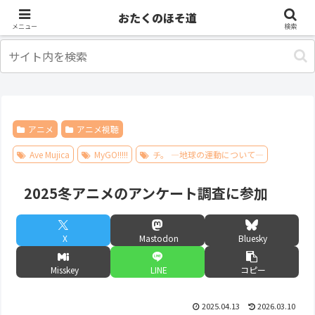
アニメ
出張・旅行
おたくのほそ道
メニュー
検索
アニメ
アニメ視聴
Ave Mujica
MyGO!!!!!
チ。 ―地球の運動について―
2025冬アニメのアンケート調査に参加
X
Mastodon
Bluesky
Misskey
LINE
コピー
2025.04.13
2026.03.10