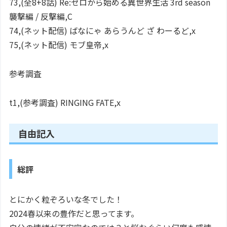
73,(全8+8話) Re:ゼロから始める異世界生活 3rd season
襲撃編 / 反撃編,C
74,(ネット配信) ばなにゃ あらうんど ざ わーるど,x
75,(ネット配信) モブ皇帝,x
参考調査
t1,(参考調査) RINGING FATE,x
自由記入
総評
とにかく粒ぞろいな冬でした！
2024春以来の豊作だと思ってます。