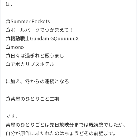
は、
📺Summer Pockets
📺ボールパークでつかまえて！
📺機動戦士Gundam GQuuuuuuX
📺mono
📺日々は過ぎれど飯うまし
📺アポカリプスホテル
に加え、冬からの連続となる
📺薬屋のひとりごと二期
です。
薬屋のひとりごとは先日放映分までは既読勢でしたが、
自分が原作にあたれたのはちょうどその前話まで。