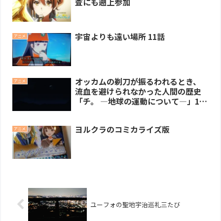
査にも遡上参加
宇宙よりも遠い場所 11話
アニメ
オッカムの剃刀が振るわれるとき、
アニメ
流血を避けられなかった人間の歴史
「チ。 ―地球の運動について―」1ク
ール折り返し
ヨルクラのコミカライズ版
アニメ
ユーフォの聖地宇治巡礼三たび