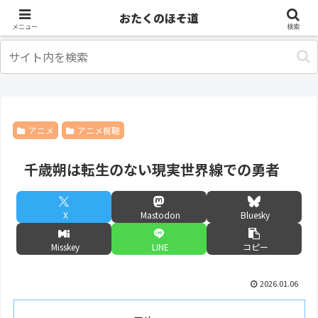
アニメ
出張・旅行
おたくのほそ道
メニュー
検索
アニメ
アニメ視聴
千歳朔は転生のない現実世界線での勇者
X
Mastodon
Bluesky
Misskey
LINE
コピー
2026.01.06