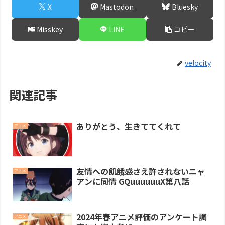
X
Mastodon
Bluesky
Misskey
LINE
コピー
velocity
関連記事
ありがとう、生きててくれて
アニメ
友情への飢餓感さえ許されないニャ
アニメ
アンに同情 GQuuuuuuX第八話
2024年春アニメ評価のアンケート調
アニメ