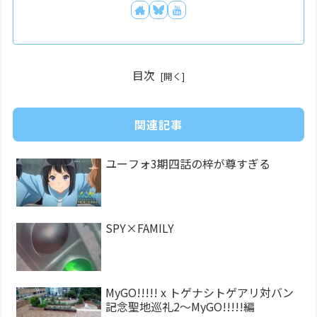
目次
関連記事
ユーフォ3期四話の梓が尊すぎる
SPY×FAMILY
MyGO!!!!! x トゲナシトゲアリ対バン
記念聖地巡礼2～MyGO!!!!!編