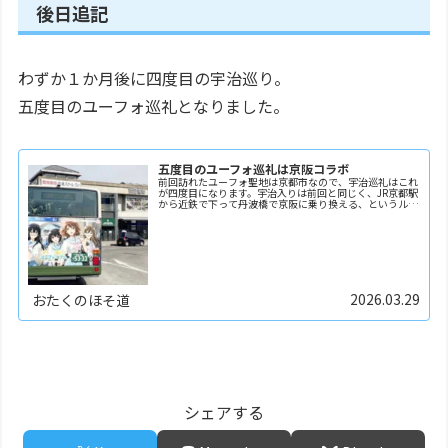
後日追記
わずか１か月後に四度目の宇治巡り。
五度目のユーフォ巡礼となりました。
五度目のユーフォ巡礼は京阪コラボ
前回訪れたユーフォ聖地は京都市なので、宇治巡礼はこれ
が四度目になります。宇治入りは前回と同じく、JR京都駅
から近鉄で下って丹波橋で京阪に乗り換える、というルー
トでした。京阪電車コラボに参加するためです。この日は
朝からBlueSKyでも何人かの京阪コラボを楽…
2026.03.29
おたくのほそ道
シェアする