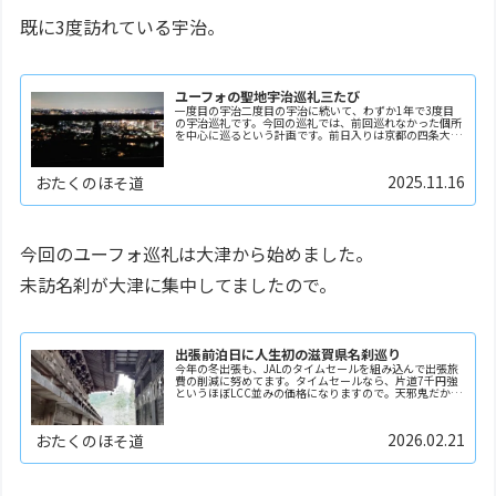
既に3度訪れている宇治。
ユーフォの聖地宇治巡礼三たび
一度目の宇治二度目の宇治に続いて、わずか1年で3度目
の宇治巡礼です。今回の巡礼では、前回巡れなかった個所
を中心に巡るという計画です。前日入りは京都の四条大
宮。巡礼当日の朝はまず、その夜宿泊予定のコラボルーム
がある京都駅前のタワーホテルAnnexに荷物を預け…
2025.11.16
おたくのほそ道
今回のユーフォ巡礼は大津から始めました。
未訪名刹が大津に集中してましたので。
出張前泊日に人生初の滋賀県名刹巡り
今年の冬出張も、JALのタイムセールを組み込んで出張旅
費の削減に努めてます。タイムセールなら、片道7千円強
というほぼLCC並みの価格になりますので。天邪鬼だから
このチェックイン画面ではいつもつい垂直尾翼をタッチし
てみます。もちろん何の反応もなく、画面下のボ…
2026.02.21
おたくのほそ道