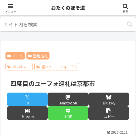
アニメ
出張・旅行
おたくのほそ道
メニュー
検索
アニメ
聖地巡礼
けいおん！
響け！ユーフォニアム
四度目のユーフォ巡礼は京都市
X
Mastodon
Bluesky
Misskey
LINE
コピー
2026.02.21