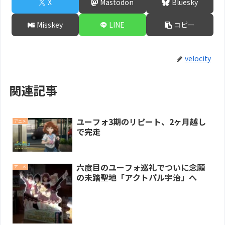
X
Mastodon
Bluesky
Misskey
LINE
コピー
velocity
関連記事
ユーフォ3期のリピート、2ヶ月越し
アニメ
で完走
六度目のユーフォ巡礼でついに念願
アニメ
の未踏聖地「アクトパル宇治」へ