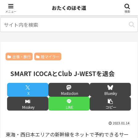
アニメ
出張・旅行
おたくのほそ道
メニュー
検索
出張・旅行
陸マイラー
SMART ICOCAとClub J-WESTを退会
X
Mastodon
Bluesky
Misskey
LINE
コピー
2023.01.14
東海・西日本エリアの新幹線をネットで予約できるサー