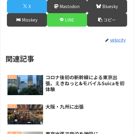
X
Mastodon
Bluesky
Misskey
LINE
コピー
velocity
関連記事
コロナ後初の新幹線による東京出
グルメ
張。えきねっと&モバイルSuicaを初
体験
大阪・九州に出張
グルメ
東京出張で宿泊を神田に
出張・旅行