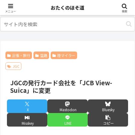
アニメ
出張・旅行
おたくのほそ道
メニュー
検索
出張・旅行
空路
陸マイラー
JGC
JGCの発行カード会社を「JCB View-
Suica」に変更
X
Mastodon
Bluesky
Misskey
LINE
コピー