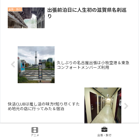
出張前泊日に人生初の滋賀県名刹巡
出張・旅行
り
久しぶりの名古屋出張は小牧空港＆東急
コンフォートメンバーズ利用
快活CLUBは推し活の味方!!知り尽くすた
め地元の店に行ってみた＆宿泊
アニメ
出張・旅行