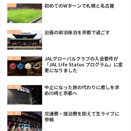
初めてのWターンで札幌と名古屋
グルメ
出張の前泊後泊を京都で過ごす
出張・旅行
JALグローバルクラブの入会要件が
出張・旅行
「JAL Life Status プログラム」に変
更になりました
中止になった旅の代わりに癒しを求
出張・旅行
め川崎と京都へ
交通費・宿泊費を抑えて生ライブに
出張・旅行
参戦