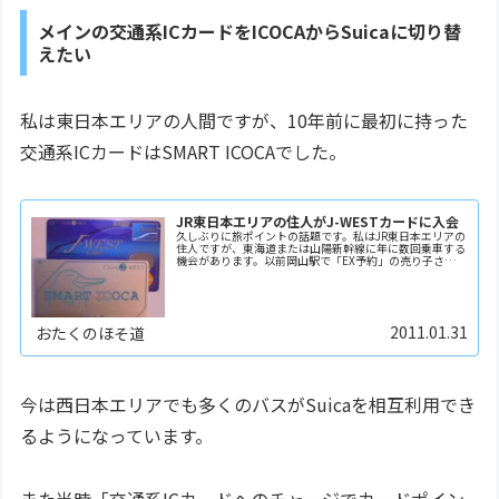
メインの交通系ICカードをICOCAからSuicaに切り替
えたい
私は東日本エリアの人間ですが、10年前に最初に持った
交通系ICカードはSMART ICOCAでした。
JR東日本エリアの住人がJ-WESTカードに入会
久しぶりに旅ポイントの話題です。私はJR東日本エリアの
住人ですが、東海道または山陽新幹線に年に数回乗車する
機会があります。以前岡山駅で「EX予約」の売り子さんを
見たとき「EX予約って何だろう」と思ったことはありま
したが、そのまま忘れてしまっていました。昨年...
2011.01.31
おたくのほそ道
今は西日本エリアでも多くのバスがSuicaを相互利用でき
るようになっています。