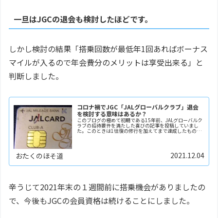
一旦はJGCの退会も検討したほどです。
しかし検討の結果「搭乗回数が最低年1回あればボーナス
マイルが入るので年会費分のメリットは享受出来る」と
判断しました。
コロナ禍でJGC「JALグローバルクラブ」退会
を検討する意味はあるか？
このブログの極めて初期である15年前、JALグローバルク
ラブの招待要件を満たした喜びの記事を投稿していまし
た。このときは1往復の修行を加えてまで達成したもので
した。このJGCの入会はその後このブログを曲がりなりに
も続けるきっかけとなりました。JALカード上...
2021.12.04
おたくのほそ道
辛うじて2021年末の１週間前に搭乗機会がありましたの
で、今後もJGCの会員資格は続けることにしました。