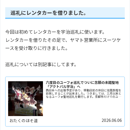
巡礼にレンタカーを借りました。
今回は初めてレンタカーを宇治巡礼に使います。
レンタカーを借りたその足で、ヤマト営業所にスーツケ
ースを受け取りに行きました。
巡礼については別記事にしてます。
六度目のユーフォ巡礼でついに念願の未踏聖地
「アクトパル宇治」へ
西日本への出張予定があり、移動日前の休日に往路旅程を
前倒しすることが出来ました。つきましては、三月以来と
なるユーフォ聖地巡礼を敢行します。京都市だけでのユー
フォ巡礼を含めると六度目、そして宇治巡礼はこれで五度
目になります。初日夕方2ヶ月前の前回巡礼時にはま…
2026.06.06
おたくのほそ道