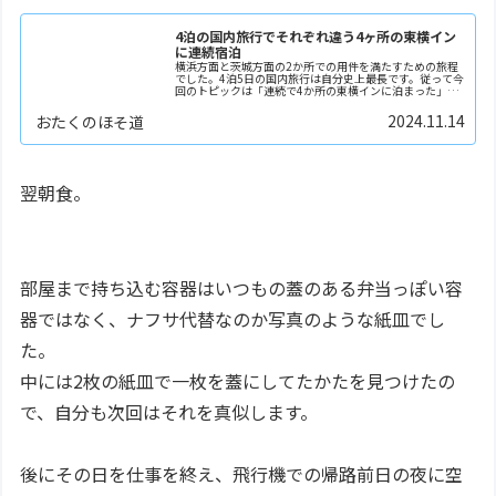
4泊の国内旅行でそれぞれ違う4ヶ所の東横イン
に連続宿泊
横浜方面と茨城方面の2か所での用件を満たすための旅程
でした。4泊5日の国内旅行は自分史上最長です。従って今
回のトピックは「連続で4か所の東横インに泊まった」だ
けにとどまりません。JR国道駅訪問快活CLUBを3連続利
用普通列車グリーン車に初乗車のように、情報…
2024.11.14
おたくのほそ道
翌朝食。
部屋まで持ち込む容器はいつもの蓋のある弁当っぽい容
器ではなく、ナフサ代替なのか写真のような紙皿でし
た。
中には2枚の紙皿で一枚を蓋にしてたかたを見つけたの
で、自分も次回はそれを真似します。
後にその日を仕事を終え、飛行機での帰路前日の夜に空