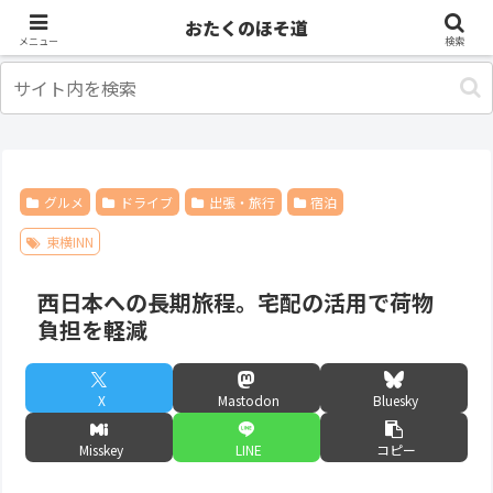
アニメ
出張・旅行
おたくのほそ道
メニュー
検索
グルメ
ドライブ
出張・旅行
宿泊
東横INN
西日本への長期旅程。宅配の活用で荷物
負担を軽減
X
Mastodon
Bluesky
Misskey
LINE
コピー