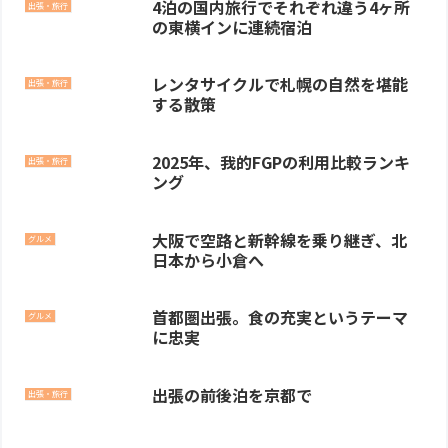
4泊の国内旅行でそれぞれ違う4ヶ所
出張・旅行
の東横インに連続宿泊
レンタサイクルで札幌の自然を堪能
出張・旅行
する散策
2025年、我的FGPの利用比較ランキ
出張・旅行
ング
大阪で空路と新幹線を乗り継ぎ、北
グルメ
日本から小倉へ
首都圏出張。食の充実というテーマ
グルメ
に忠実
出張の前後泊を京都で
出張・旅行