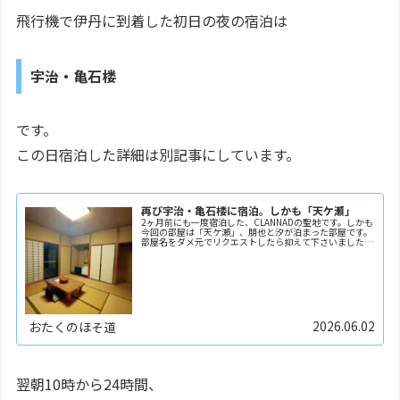
飛行機で伊丹に到着した初日の夜の宿泊は
宇治・亀石楼
です。
この日宿泊した詳細は別記事にしています。
再び宇治・亀石楼に宿泊。しかも「天ケ瀬」
2ヶ月前にも一度宿泊した、CLANNADの聖地です。しかも
今回の部屋は「天ケ瀬」、朋也と汐が泊まった部屋です。
部屋名をダメ元でリクエストしたら抑えて下さいました。
前回泊まった部屋よりもやはり少し広い部屋でした。独り
身なので次からは繁忙期の部屋リクエストを自…
2026.06.02
おたくのほそ道
翌朝10時から24時間、